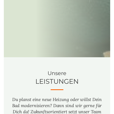
Un­se­re
LEIS­TUN­GEN
Du planst eine neue Hei­zung oder willst Dein
Bad mo­der­ni­sie­ren? Dann sind wir gerne für
Dich da! Zu­kunfts­ori­en­tiert setzt unser Team