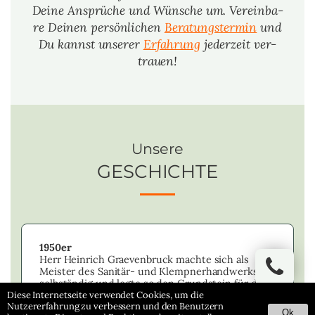
Deine An­sprü­che und Wün­sche um. Ver­ein­ba­
re Dei­nen per­sön­li­chen
Be­ra­tungs­ter­min
und
Du kannst un­se­rer
Er­fah­rung
je­der­zeit ver­
trau­en!
Un­se­re
GE­SCHICH­TE
1950er
Herr Hein­rich Gra­e­ven­bruck mach­te sich als
Meis­ter des Sanitär-​ und Klemp­n­er­hand­werks
selb­stän­dig und legte so den Grund­stein für das
Un­ter­neh­men in Ober­hau­sen.
Diese Internetseite verwendet Cookies, um die
Nutzererfahrung zu verbessern und den Benutzern
Ok